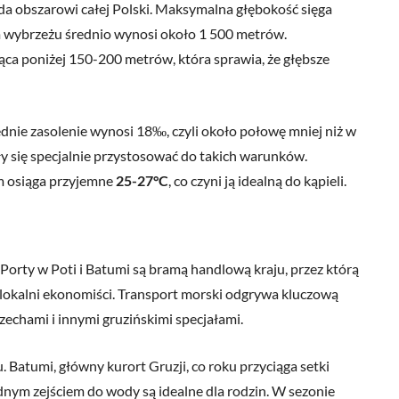
da obszarowi całej Polski. Maksymalna głębokość sięga
im wybrzeżu średnio wynosi około 1 500 metrów.
ca poniżej 150-200 metrów, która sprawia, że głębsze
ednie zasolenie wynosi 18‰, czyli około połowę mniej niż w
y się specjalnie przystosować do takich warunków.
m osiąga przyjemne
25-27°C
, co czyni ją idealną do kąpieli.
Porty w Poti i Batumi są bramą handlową kraju, przez którą
lokalni ekonomiści. Transport morski odgrywa kluczową
zechami i innymi gruzińskimi specjałami.
. Batumi, główny kurort Gruzji, co roku przyciąga setki
dnym zejściem do wody są idealne dla rodzin. W sezonie