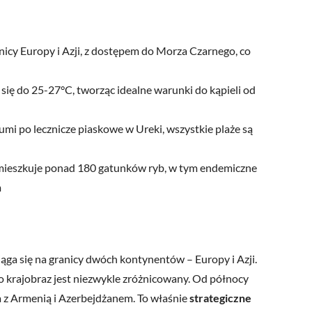
anicy Europy i Azji, z dostępem do Morza Czarnego, co
ię do 25-27°C, tworząc idealne warunki do kąpieli od
mi po lecznicze piaskowe w Ureki, wszystkie plaże są
mieszkuje ponad 180 gatunków ryb, w tym endemiczne
m
iąga się na granicy dwóch kontynentów – Europy i Azji.
go krajobraz jest niezwykle zróżnicowany. Od północy
ia z Armenią i Azerbejdżanem. To właśnie
strategiczne