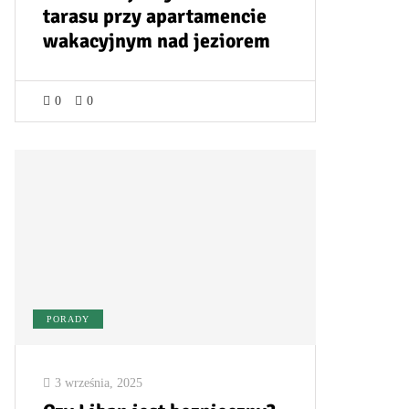
tarasu przy apartamencie
wakacyjnym nad jeziorem
0
0
PORADY
3 września, 2025