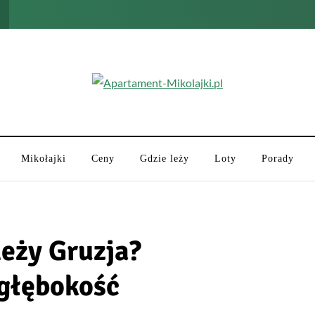
Mikołajki
Ceny
Gdzie leży
Loty
Porady
eży Gruzja?
 głębokość