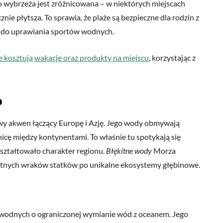
 wybrzeża jest zróżnicowana – w niektórych miejscach
nie płytsza. To sprawia, że plaże są bezpieczne dla rodzin z
i do uprawiania sportów wodnych.
le kosztują wakacje oraz produkty na miejscu
, korzystając z
o
owy akwen łączący Europę i Azję. Jego wody obmywają
nicę między kontynentami. To właśnie tu spotykają się
kształtowało charakter regionu.
Błękitne wody
Morza
żytnych wraków statków po unikalne ekosystemy głębinowe.
 wodnych o ograniczonej wymianie wód z oceanem. Jego