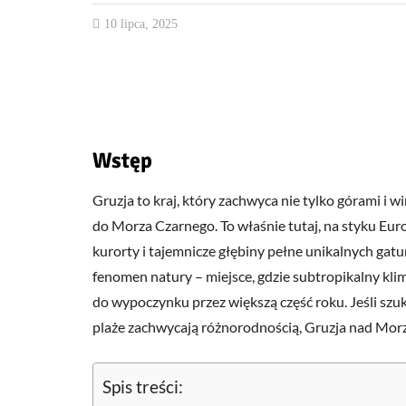
10 lipca, 2025
Wstęp
Gruzja to kraj, który zachwyca nie tylko górami 
do Morza Czarnego. To właśnie tutaj, na styku Europ
kurorty i tajemnicze głębiny pełne unikalnych ga
fenomen natury – miejsce, gdzie subtropikalny klim
do wypoczynku przez większą część roku. Jeśli szu
plaże zachwycają różnorodnością, Gruzja nad Mo
Spis treści: