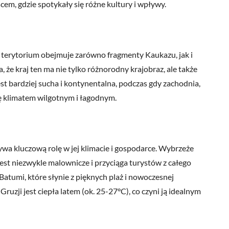
cem, gdzie spotykały się różne kultury i wpływy.
ej terytorium obejmuje zarówno fragmenty Kaukazu, jak i
że kraj ten ma nie tylko różnorodny krajobraz, ale także
est bardziej sucha i kontynentalna, podczas gdy zachodnia,
ię klimatem wilgotnym i łagodnym.
rywa kluczową rolę w jej klimacie i gospodarce. Wybrzeże
jest niezwykle malownicze i przyciąga turystów z całego
atumi, które słynie z pięknych plaż i nowoczesnej
zji jest ciepła latem (ok. 25-27°C), co czyni ją idealnym