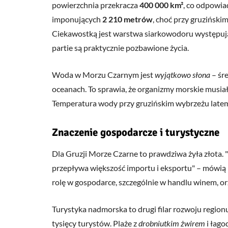
powierzchnia przekracza
400 000 km²
, co odpowia
imponujących
2 210 metrów
, choć przy gruzińsk
Ciekawostką jest warstwa siarkowodoru występują
partie są praktycznie pozbawione życia.
Woda w Morzu Czarnym jest
wyjątkowo słona
– śr
oceanach. To sprawia, że organizmy morskie musiał
Temperatura wody przy gruzińskim wybrzeżu late
Znaczenie gospodarcze i turystyczne
Dla Gruzji Morze Czarne to prawdziwa żyła złota.
przepływa większość importu i eksportu
– mówią 
rolę w gospodarce, szczególnie w handlu winem, or
Turystyka nadmorska to drugi filar rozwoju regionu
tysięcy turystów. Plaże z
drobniutkim żwirem
i łago