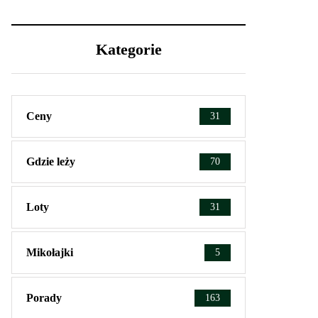
Kategorie
Ceny
31
Gdzie leży
70
Loty
31
Mikołajki
5
Porady
163