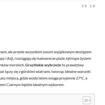
0
0
i winem, ale przede wszystkim swoim wyjątkowym dostępem
y i Azji, rozciągają się malownicze plaże, tętniące życiem
tunków morskich.
Gruzińskie wybrzeże
to prawdziwy
at łączy się z górskimi wiatrami, tworząc idealne warunki
kasz miejsca, gdzie woda latem osiąga
przyjemne 27°C
, a
rzem Czarnym będzie idealnym wyborem.