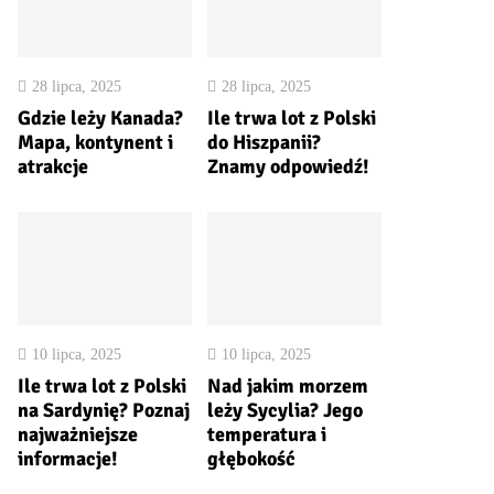
28 lipca, 2025
28 lipca, 2025
Gdzie leży Kanada?
Ile trwa lot z Polski
Mapa, kontynent i
do Hiszpanii?
atrakcje
Znamy odpowiedź!
10 lipca, 2025
10 lipca, 2025
Ile trwa lot z Polski
Nad jakim morzem
na Sardynię? Poznaj
leży Sycylia? Jego
najważniejsze
temperatura i
informacje!
głębokość