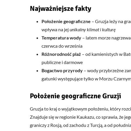
Najważniejsze fakty
Położenie geograficzne
– Gruzja leży na gr
wpływa na jej
unikalny klimat i kulturę
Temperatura wody
– latem morze nagrzewa s
czerwca do września
Różnorodność plaż
– od kamienistych w Batu
publiczne i darmowe
Bogactwo przyrody
– wody przybrzeżne za
gatunki występujące tylko w Morzu Czarny
Położenie geograficzne Gruzji
Gruzja to kraj o wyjątkowym położeniu, który rozc
Znajduje się w regionie Kaukazu, co sprawia, że je
graniczy z Rosją, od zachodu z Turcją, a od połudn