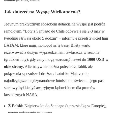
Jak dotrzeć na Wyspę Wielkanocną?
Jedynym praktycznym sposobem dotarcia na wyspę jest podróż
samolotem.
Loty z Santiago de Chile odbywają się 2-3 razy w
tygodniu i trwają około 5 godzin
– informuje przedstawiciel linii
LATAM, które mają monopol na tę trasę. Bilety warto
rezerwować z dużym wyprzedzeniem, zwłaszcza w sezonie
(grudzień-luty), gdy ceny mogą wzrosnąć nawet do
1000 USD w
obie strony
. Alternatywnie można polecieć z Tahiti, ale
połączenia są rzadsze i droższe. Lotnisko Mataveri to
najodleglejsze międzynarodowe lotnisko na świecie – jego pas
startowy był kiedyś awaryjnym lądowiskiem dla promów
kosmicznych NASA.
Z Polski:
Najpierw lot do Santiago (z przesiadką w Europie),
potem połączenie na wyspę