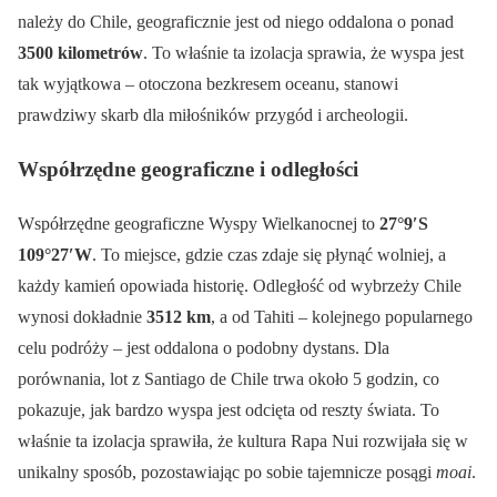
należy do Chile, geograficznie jest od niego oddalona o ponad
3500 kilometrów
. To właśnie ta izolacja sprawia, że wyspa jest
tak wyjątkowa – otoczona bezkresem oceanu, stanowi
prawdziwy skarb dla miłośników przygód i archeologii.
Współrzędne geograficzne i odległości
Współrzędne geograficzne Wyspy Wielkanocnej to
27°9′S
109°27′W
. To miejsce, gdzie czas zdaje się płynąć wolniej, a
każdy kamień opowiada historię. Odległość od wybrzeży Chile
wynosi dokładnie
3512 km
, a od Tahiti – kolejnego popularnego
celu podróży – jest oddalona o podobny dystans. Dla
porównania, lot z Santiago de Chile trwa około 5 godzin, co
pokazuje, jak bardzo wyspa jest odcięta od reszty świata. To
właśnie ta izolacja sprawiła, że kultura Rapa Nui rozwijała się w
unikalny sposób, pozostawiając po sobie tajemnicze posągi
moai
.