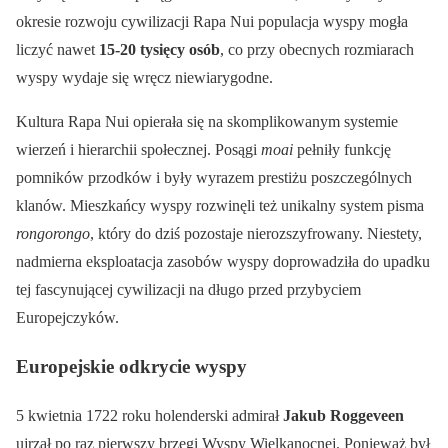
okresie rozwoju cywilizacji Rapa Nui populacja wyspy mogła
liczyć nawet
15-20 tysięcy osób
, co przy obecnych rozmiarach
wyspy wydaje się wręcz niewiarygodne.
Kultura Rapa Nui opierała się na skomplikowanym systemie
wierzeń i hierarchii społecznej. Posągi
moai
pełniły funkcję
pomników przodków i były wyrazem prestiżu poszczególnych
klanów. Mieszkańcy wyspy rozwinęli też unikalny system pisma
rongorongo
, który do dziś pozostaje nierozszyfrowany. Niestety,
nadmierna eksploatacja zasobów wyspy doprowadziła do upadku
tej fascynującej cywilizacji na długo przed przybyciem
Europejczyków.
Europejskie odkrycie wyspy
5 kwietnia 1722 roku holenderski admirał
Jakub Roggeveen
ujrzał po raz pierwszy brzegi Wyspy Wielkanocnej. Ponieważ był