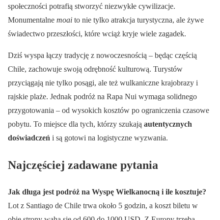
społeczności potrafią stworzyć niezwykłe cywilizacje.
Monumentalne
moai
to nie tylko atrakcja turystyczna, ale żywe
świadectwo przeszłości, które wciąż kryje wiele zagadek.
Dziś wyspa łączy tradycję z nowoczesnością – będąc częścią
Chile, zachowuje swoją odrębność kulturową. Turystów
przyciągają nie tylko posągi, ale też wulkaniczne krajobrazy i
rajskie plaże. Jednak podróż na Rapa Nui wymaga solidnego
przygotowania – od wysokich kosztów po ograniczenia czasowe
pobytu. To miejsce dla tych, którzy szukają
autentycznych
doświadczeń
i są gotowi na logistyczne wyzwania.
Najczęściej zadawane pytania
Jak długa jest podróż na Wyspę Wielkanocną i ile kosztuje?
Lot z Santiago de Chile trwa około 5 godzin, a koszt biletu w
obie strony waha się od 600 do 1000 USD. Z Europy trzeba