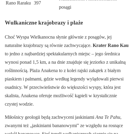
Rano Raraku
397
posągi
Wulkaniczne krajobrazy i plaże
Choć Wyspa Wielkanocna słynie głównie z posągów, jej
naturalne krajobrazy są równie zachwycające.
Krater Rano Kau
to jedno z najbardziej spektakularnych miejsc – jego średnica
wynosi ponad 1,5 km, a na dnie znajduje się jeziorko z unikalną
roślinnością. Plaża Anakena to z kolei rajski zakątek z białym
piaskiem i palmami, gdzie według legendy wylądowali pierwsi
osadnicy. W przeciwieństwie do większości wyspy, która jest
skalista, Anakena oferuje możliwość kąpieli w krystalicznie
czystej wodzie.
Miłośnicy geologii będą zachwyceni jaskiniami
Ana Te Pahu
,
zwanymi też „jaskiniami bananowymi” ze względu na rosnące
wokół bananowce. Sieć tuneli wulkanicznych ciągnie się na