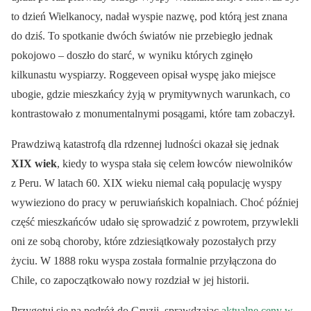
to dzień Wielkanocy, nadał wyspie nazwę, pod którą jest znana
do dziś. To spotkanie dwóch światów nie przebiegło jednak
pokojowo – doszło do starć, w wyniku których zginęło
kilkunastu wyspiarzy. Roggeveen opisał wyspę jako miejsce
ubogie, gdzie mieszkańcy żyją w prymitywnych warunkach, co
kontrastowało z monumentalnymi posągami, które tam zobaczył.
Prawdziwą katastrofą dla rdzennej ludności okazał się jednak
XIX wiek
, kiedy to wyspa stała się celem łowców niewolników
z Peru. W latach 60. XIX wieku niemal całą populację wyspy
wywieziono do pracy w peruwiańskich kopalniach. Choć później
część mieszkańców udało się sprowadzić z powrotem, przywlekli
oni ze sobą choroby, które zdziesiątkowały pozostałych przy
życiu. W 1888 roku wyspa została formalnie przyłączona do
Chile, co zapoczątkowało nowy rozdział w jej historii.
Przygotuj się na podróż do Gruzji, sprawdzając
aktualne ceny w