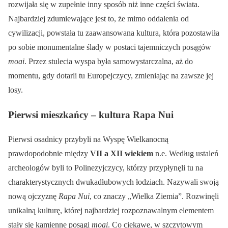
rozwijała się w zupełnie inny sposób niż inne części świata.
Najbardziej zdumiewające jest to, że mimo oddalenia od
cywilizacji, powstała tu zaawansowana kultura, która pozostawiła
po sobie monumentalne ślady w postaci tajemniczych posągów
moai
. Przez stulecia wyspa była samowystarczalna, aż do
momentu, gdy dotarli tu Europejczycy, zmieniając na zawsze jej
losy.
Pierwsi mieszkańcy – kultura Rapa Nui
Pierwsi osadnicy przybyli na Wyspę Wielkanocną
prawdopodobnie między
VII a XII wiekiem
n.e. Według ustaleń
archeologów byli to Polinezyjczycy, którzy przypłynęli tu na
charakterystycznych dwukadłubowych łodziach. Nazywali swoją
nową ojczyznę
Rapa Nui
, co znaczy „Wielka Ziemia”. Rozwinęli
unikalną kulturę, której najbardziej rozpoznawalnym elementem
stały się kamienne posągi
moai
. Co ciekawe, w szczytowym