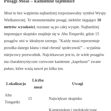
Posągi Moai – kamienne tajemnice
Moai
to bez wątpienia najbardziej rozpoznawalny symbol Wyspy
Wielkanocnej. Te monumentalne posągi, niektóre sięgające
10
metrów wysokości
, rozsiane są po całej wyspie. Najbardziej
imponujące skupisko znajduje się w
Ahu Tongariki
, gdzie 15
posągów stoi w idealnym szeregu.
Każdy moai reprezentuje
przodka danego klanu i miał chronić społeczność
– wyjaśnia
miejscowy przewodnik. Najciekawsze jest to, że wiele posągów
ma charakterystyczne czerwone kamienne „kapelusze” zwane
pukao
, które ważą nawet po kilka ton.
Liczba
Lokalizacja
Uwagi
moai
Ahu
15
Największe skupisko
Tongariki
Kamieniołom i niedokończone