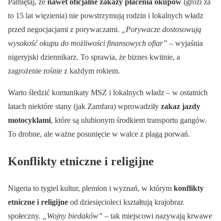
Pamiętaj, że
nawet oficjalne zakazy płacenia okupów
(grozi za
to 15 lat więzienia) nie powstrzymują rodzin i lokalnych władz
przed negocjacjami z porywaczami.
„Porywacze dostosowują
wysokość okupu do możliwości finansowych ofiar”
– wyjaśnia
nigeryjski dziennikarz. To sprawia, że biznes kwitnie, a
zagrożenie rośnie z każdym rokiem.
Warto śledzić komunikaty MSZ i lokalnych władz – w ostatnich
latach niektóre stany (jak Zamfara) wprowadziły
zakaz jazdy
motocyklami
, które są ulubionym środkiem transportu gangów.
To drobne, ale ważne posunięcie w walce z plagą porwań.
Konflikty etniczne i religijne
Nigeria to tygiel kultur, plemion i wyznań, w którym
konflikty
etniczne i religijne
od dziesięcioleci kształtują krajobraz
społeczny.
„Wojny biedaków”
– tak miejscowi nazywają krwawe