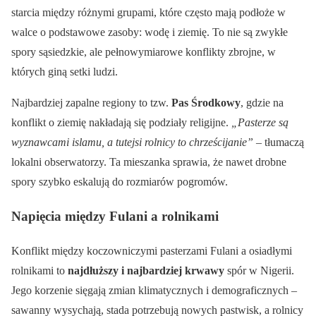
starcia między różnymi grupami, które często mają podłoże w
walce o podstawowe zasoby: wodę i ziemię. To nie są zwykłe
spory sąsiedzkie, ale pełnowymiarowe konflikty zbrojne, w
których giną setki ludzi.
Najbardziej zapalne regiony to tzw.
Pas Środkowy
, gdzie na
konflikt o ziemię nakładają się podziały religijne.
„Pasterze są
wyznawcami islamu, a tutejsi rolnicy to chrześcijanie”
– tłumaczą
lokalni obserwatorzy. Ta mieszanka sprawia, że nawet drobne
spory szybko eskalują do rozmiarów pogromów.
Napięcia między Fulani a rolnikami
Konflikt między koczowniczymi pasterzami Fulani a osiadłymi
rolnikami to
najdłuższy i najbardziej krwawy
spór w Nigerii.
Jego korzenie sięgają zmian klimatycznych i demograficznych –
sawanny wysychają, stada potrzebują nowych pastwisk, a rolnicy