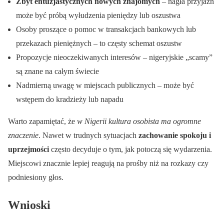
Zbyt entuzjastycznych nowych znajomych
– nagła przyjaźń
może być próbą wyłudzenia pieniędzy lub oszustwa
Osoby proszące o pomoc w transakcjach bankowych lub
przekazach pieniężnych – to częsty schemat oszustw
Propozycje nieoczekiwanych interesów – nigeryjskie „scamy”
są znane na całym świecie
Nadmierną uwagę w miejscach publicznych – może być
wstępem do kradzieży lub napadu
Warto zapamiętać, że
w Nigerii kultura osobista ma ogromne
znaczenie
. Nawet w trudnych sytuacjach
zachowanie spokoju i
uprzejmości
często decyduje o tym, jak potoczą się wydarzenia.
Miejscowi znacznie lepiej reagują na prośby niż na rozkazy czy
podniesiony głos.
Wnioski