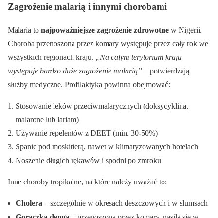
Zagrożenie malarią i innymi chorobami
Malaria to
najpoważniejsze zagrożenie zdrowotne
w Nigerii.
Choroba przenoszona przez komary występuje przez cały rok we
wszystkich regionach kraju.
„Na całym terytorium kraju
występuje bardzo duże zagrożenie malarią”
– potwierdzają
służby medyczne. Profilaktyka powinna obejmować:
Stosowanie leków przeciwmalarycznych (doksycyklina,
malarone lub lariam)
Używanie repelentów z DEET (min. 30-50%)
Spanie pod moskitierą, nawet w klimatyzowanych hotelach
Noszenie długich rękawów i spodni po zmroku
Inne choroby tropikalne, na które należy uważać to:
Cholera
– szczególnie w okresach deszczowych i w slumsach
Gorączka denga
– przenoszona przez komary, nasila się w