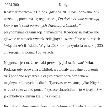
2024
300
Kuriga
Koszmar rodziców z Chibok, gdzie w 2014 roku porwano 276
uczennic, powtarza się regularnie.
„Do dziś nieznane pozostają
losy prawie setki porwanych dziewcząt z Chiboku”
–
przypominają organizacje humanitarne. Kościoły są atakowane
głównie w ramach
czystek religijnych
, szczególnie w okresach
świąt chrześcijańskich. Wigilia 2023 roku przyniosła masakrę 335
chrześcijan w ponad 160 wsiach.
Najgorsze jest to, że te ataki
przestały już szokować świat
.
Podczas gdy porwania z Chibok wywołały globalne oburzenie,
dziś podobne wydarzenia często przechodzą bez echa w
międzynarodowych mediach. Tymczasem w samej tylko Nigerii
w 2023 roku zabito ponad 4 tysiące chrześcijan – to więcej niż w
jakimkolwiek innym kraju na świecie.
Poznaj aktualne ceny wakacji i produktów w Izraelu, korzystając