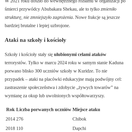
W 2021 roku doszło do wewnętrznego rozłamu w organizacji po
śmierci przywódcy Abubakara Shekau, ale to tylko
zmieniło
strukturę, nie zmniejszyło zagrożenia
. Nowe frakcje są jeszcze
bardziej brutalne i lepiej uzbrojone.
Ataki na szkoły i kościoły
Szkoły i kościoły stały się
ulubionymi celami ataków
terrorystów. Tylko w marcu 2024 roku w samym stanie Kaduna
porwano blisko 300 uczniów szkoły w Kuridze. To nie
przypadek – ataki na placówki edukacyjne mają podwójny cel:
zastraszenie społeczeństwa i zdobycie „żywych towarów” na
wymianę za okup lub uwolnionych współtowarzyszy.
Rok
Liczba porwanych uczniów
Miejsce ataku
2014
276
Chibok
2018
110
Dapchi