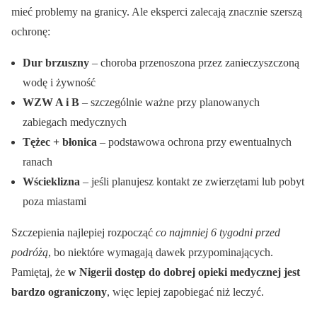
mieć problemy na granicy. Ale eksperci zalecają znacznie szerszą
ochronę:
Dur brzuszny
– choroba przenoszona przez zanieczyszczoną
wodę i żywność
WZW A i B
– szczególnie ważne przy planowanych
zabiegach medycznych
Tężec + błonica
– podstawowa ochrona przy ewentualnych
ranach
Wścieklizna
– jeśli planujesz kontakt ze zwierzętami lub pobyt
poza miastami
Szczepienia najlepiej rozpocząć
co najmniej 6 tygodni przed
podróżą
, bo niektóre wymagają dawek przypominających.
Pamiętaj, że
w Nigerii dostęp do dobrej opieki medycznej jest
bardzo ograniczony
, więc lepiej zapobiegać niż leczyć.