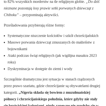
to 82% wszystkich morderstw na tle religijnym globie.
„Do dziś
nieznane pozostają losy prawie setki porwanych dziewcząt z
Chiboku”
– przypominają aktywiści.
Prześladowania przybierają różne formy:
Systematyczne niszczenie kościołów i szkół chrześcijańskich
Masowe porwania dziewcząt zmuszanych do małżeństw z
bojownikami
Ataki podczas świąt religijnych (jak wigilijna masakra 2023
roku)
Dyskryminacja w dostępie do ziemi i wody
Szczególnie dramatyczna jest sytuacja w stanach rządzonych
przez prawo szariatu, gdzie chrześcijanie są obywatelami drugiej
kategorii.
„Nigeria składa się bowiem z muzułmańskiej
północy i chrześcijańskiego południa, które gdyby nie stały
się brytyjskimi koloniami, nigdy zapewne nie zrosłyby się w