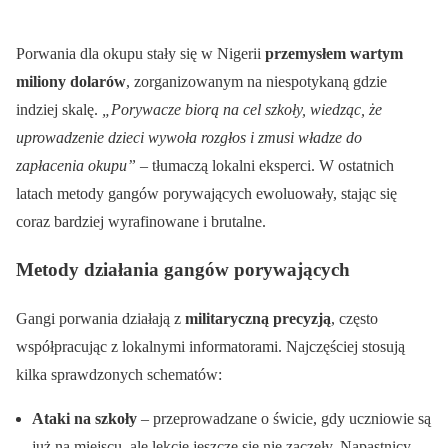
Porwania dla okupu stały się w Nigerii
przemysłem wartym
miliony dolarów
, zorganizowanym na niespotykaną gdzie
indziej skalę.
„Porywacze biorą na cel szkoły, wiedząc, że
uprowadzenie dzieci wywoła rozgłos i zmusi władze do
zapłacenia okupu”
– tłumaczą lokalni eksperci. W ostatnich
latach metody gangów porywających ewoluowały, stając się
coraz bardziej wyrafinowane i brutalne.
Metody działania gangów porywających
Gangi porwania działają z
militaryczną precyzją
, często
współpracując z lokalnymi informatorami. Najczęściej stosują
kilka sprawdzonych schematów:
Ataki na szkoły
– przeprowadzane o świcie, gdy uczniowie są
już na miejscu, ale lekcje jeszcze się nie zaczęły. Napastnicy