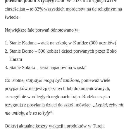
porwano ponad 5 tysięcy osób
. W 2023 roku zginęło 4118
chrześcijan – to 82% wszystkich morderstw na tle religijnym na
świecie.
Największe fale porwań odnotowano w:
Stanie Kaduna – atak na szkołę w Kuridze (300 uczniów)
Stanie Borno – 500 kobiet i dzieci porwanych przez Boko
Haram
Stanie Sokoto – seria napadów na wioski
Co istotne,
statystyki mogą być zaniżone
, ponieważ wiele
przypadków nie jest zgłaszanych lub dokumentowanych,
szczególnie w odległych regionach kraju. Rodzice często
rezygnują z posyłania dzieci do szkół, mówiąc:
„Lepiej, żeby nic
nie umiały, ale za to żyły”
.
Odkryj aktualne koszty wakacji i produktów w Turcji,