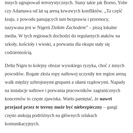
innych ugrupowań terrorystycznych. Stany takie jak Borno, Yobe
czy Adamawa od lat są areną krwawych konfliktów. „Ta część
kraju, z powodu panujących tam bezprawia i przemocy,
nazywana jest w Nigerii
Dzikim Zachodem
” – piszą lokalne
media. W tych regionach dochodzi do regularnych ataków na
szkoły, kościoły i wioski, a porwania dla okupu stały się
codziennością.
Delta Nigru to kolejny obszar wysokiego ryzyka, choć z innych
powodów. Bogate złoża ropy naftowej uczyniły ten region areną
walk między uzbrojonymi grupami a siłami rządowymi. Napady
na instalacje naftowe i porwania pracowników zagranicznych
koncernów to częste zjawiska. Warto pamiętać, że
nawet
przejazd przez te tereny może być niebezpieczny
– gangi
często atakują podróżnych na głównych szlakach
komunikacyjnych.